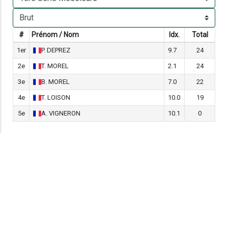
#
Prénom / Nom
Idx.
Total
1er
P.
DEPREZ
9.7
24
2e
T.
MOREL
2.1
24
3e
B.
MOREL
7.0
22
4e
T.
LOISON
10.0
19
5e
A.
VIGNERON
10.1
0
A PROPOS
Ici, l’atmosphère incomparable procure des émotions chargées