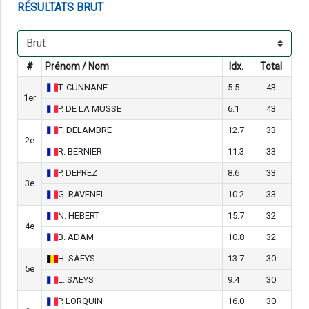
RÉSULTATS
BRUT
#
Prénom / Nom
Idx.
Total
T.
CUNNANE
5.5
43
1er
P.
DE LA MUSSE
6.1
43
F.
DELAMBRE
12.7
33
2e
R.
BERNIER
11.3
33
P.
DEPREZ
8.6
33
3e
G.
RAVENEL
10.2
33
N.
HEBERT
15.7
32
4e
B.
ADAM
10.8
32
H.
SAEYS
13.7
30
5e
L.
SAEYS
9.4
30
P.
LORQUIN
16.0
30