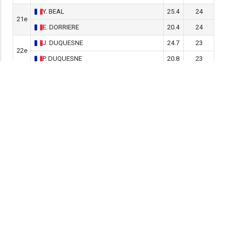
Y.
BEAL
25.4
24
21e
E.
DORRIERE
20.4
24
J.
DUQUESNE
24.7
23
22e
P.
DUQUESNE
20.8
23
B.
GRARE
18.7
23
23e
O.
ADAM
15.8
23
J.
LUCAS
19.8
23
24e
M.
RIDEL
20.1
23
M.
LEFEVRE
22.5
22
25e
F.
LEFEVRE
11.2
22
P.
JOSSE
21.9
21
26e
L.
DECAN
29.1
21
H.
BASSEGUY
24.4
20
27e
Y.
LAMBERT
19.9
20