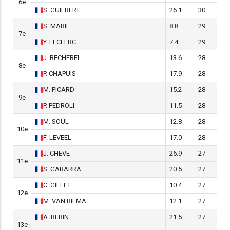
6e
S.
GUILBERT
26.1
30
S.
MARIE
8.8
29
7e
Y.
LECLERC
7.4
29
J.
BECHEREL
13.6
28
8e
P.
CHAPUIS
17.9
28
M.
PICARD
15.2
28
9e
P.
PEDROLI
11.5
28
M.
SOUL
12.8
28
10e
F.
LEVEEL
17.0
28
J.
CHEVE
26.9
27
11e
S.
GABARRA
20.5
27
C.
GILLET
10.4
27
12e
M.
VAN BIEMA
12.1
27
A.
BEBIN
21.5
27
13e