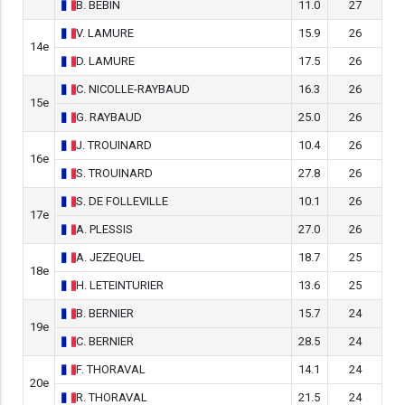
B.
BEBIN
11.0
27
V.
LAMURE
15.9
26
14e
D.
LAMURE
17.5
26
C.
NICOLLE-RAYBAUD
16.3
26
15e
G.
RAYBAUD
25.0
26
J.
TROUINARD
10.4
26
16e
S.
TROUINARD
27.8
26
S.
DE FOLLEVILLE
10.1
26
17e
A.
PLESSIS
27.0
26
A.
JEZEQUEL
18.7
25
18e
H.
LETEINTURIER
13.6
25
B.
BERNIER
15.7
24
19e
C.
BERNIER
28.5
24
F.
THORAVAL
14.1
24
20e
R.
THORAVAL
21.5
24