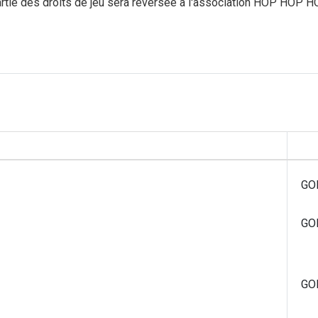
rtie des droits de jeu sera reversée à l'association HOP HOP 
GO
GO
GO