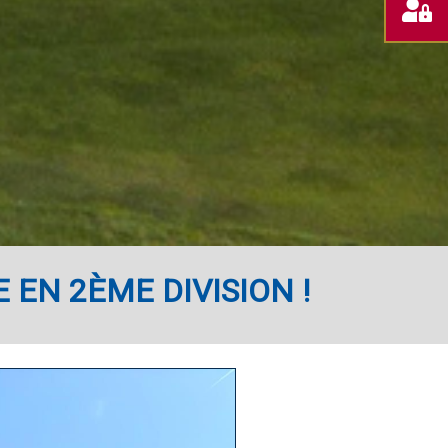
RÉSERV
ESPACE
VOTRE
MEMBRE
GREEN-
FEE
EN 2ÈME DIVISION !