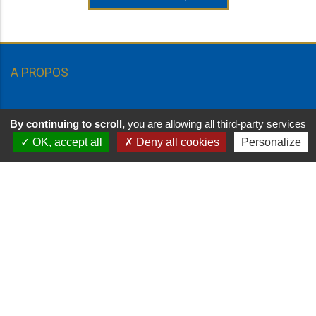
A PROPOS
Ici, l’atmosphère incomparable procure des émotions chargées
By continuing to scroll,
you are allowing all third-party services
d’authenticité avec, de surcroît, un panorama à couper le
OK, accept all
Deny all cookies
Personalize
souffle. Perché au sommet d’une dune face à la mer, vous
découvrirez dans un même regard, Granville et son rocher,
l’archipel de Chausey, les plages immenses et parfois les iles
Anglo-Normandes.
CONTACT